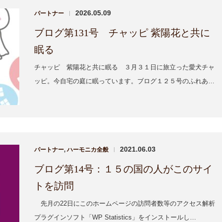
2026.05.09
パートナー
|
ブログ第131号 チャッピ 紫陽花と共に
眠る
チャッピ 紫陽花と共に眠る ３月３１日に旅立った愛犬チャ
ッピ。今自宅の庭に眠っています。ブログ１２５号のふれあ…
1
1
1
1
1
1
1
1
2
1
1
2
2
2
2
1
2
2
1
2
1
3
2
2
3
1
3
3
1
3
1
2
3
1
3
2
3
2
4
1
3
3
1
4
2
4
1
4
2
4
2
1
3
1
4
2
4
1
3
1
4
1
3
5
2
4
1
4
2
5
3
5
1
2
5
1
3
1
5
3
2
4
2
5
1
3
5
1
2
4
2
5
4
6
2
8
3
2
5
7
3
3
2
4
7
2
5
8
3
6
8
4
5
8
4
6
2
4
3
8
6
2
5
7
3
5
8
4
6
2
8
4
2
5
7
3
5
8
5
7
3
9
4
3
6
8
4
4
3
5
8
3
6
9
4
7
9
5
6
9
5
7
3
5
4
9
7
3
6
8
4
6
9
5
7
3
9
5
3
6
8
4
6
9
10
10
10
10
10
10
10
10
6
8
4
5
4
7
9
5
5
4
6
9
4
7
5
8
6
7
6
8
4
6
5
8
4
7
9
5
7
6
8
4
6
4
7
9
5
7
10
10
10
10
11
11
11
11
11
11
11
11
7
9
5
6
5
8
6
6
5
7
5
8
6
9
7
8
7
9
5
7
6
9
5
8
6
8
7
9
5
7
5
8
6
8
10
12
12
10
12
12
10
12
10
12
10
12
12
11
11
11
11
8
6
7
6
9
7
7
6
8
6
9
7
8
9
8
6
8
7
6
9
7
9
8
6
8
6
9
7
9
13
15
10
12
14
10
10
14
12
15
10
13
15
12
15
13
10
15
13
12
14
10
12
15
13
15
12
14
10
12
15
11
11
11
11
11
11
11
9
9
9
9
9
9
9
9
12
14
10
16
10
13
15
10
12
15
10
13
16
14
16
12
13
16
12
14
10
12
16
14
10
13
15
13
16
12
14
10
16
12
10
13
15
13
16
11
11
11
11
11
11
11
13
15
17
12
14
16
12
12
13
16
14
17
12
15
17
13
14
17
13
15
13
12
17
15
14
16
12
14
17
13
15
17
13
14
16
12
14
17
11
11
11
11
11
11
11
11
14
16
12
18
13
12
15
17
13
13
12
14
17
12
15
18
13
16
18
14
15
18
14
16
12
14
13
18
16
12
15
17
13
15
18
14
16
12
18
14
12
15
17
13
15
18
15
17
13
19
14
13
16
18
14
14
13
15
18
13
16
19
14
17
19
15
16
19
15
17
13
15
14
19
17
13
16
18
14
16
19
15
17
13
19
15
13
16
18
14
16
19
2021.06.03
パートナー
,
ハーモニカ全般
|
18
20
16
22
17
16
19
21
17
17
16
18
21
16
19
22
17
20
22
18
19
22
18
20
16
18
17
22
20
16
19
21
17
19
22
18
20
16
22
18
16
19
21
17
19
22
19
21
17
23
18
17
20
22
18
18
17
19
22
17
20
23
18
21
23
19
20
23
19
21
17
19
18
23
21
17
20
22
18
20
23
19
21
17
23
19
17
20
22
18
20
23
20
22
18
24
19
18
21
23
19
19
18
20
23
18
21
24
19
22
24
20
21
24
20
22
18
20
19
24
22
18
21
23
19
21
24
20
22
18
24
20
18
21
23
19
21
24
21
23
19
25
20
19
22
24
20
20
19
21
24
19
22
25
20
23
25
21
22
25
21
23
19
21
20
25
23
19
22
24
20
22
25
21
23
19
25
21
19
22
24
20
22
25
22
24
20
26
21
20
23
25
21
21
20
22
25
20
23
26
21
24
26
22
23
26
22
24
20
22
21
26
24
20
23
25
21
23
26
22
24
20
26
22
20
23
25
21
23
26
ブログ第14号：１５の国の人がこのサイ
25
27
23
29
24
23
26
28
24
24
23
25
28
23
26
29
24
27
29
25
26
29
25
27
23
25
24
29
27
23
26
28
24
26
29
25
27
23
29
25
23
26
28
24
26
29
26
28
24
30
25
24
27
29
25
25
24
26
29
24
27
30
25
28
30
26
27
30
26
28
24
26
25
30
28
24
27
29
25
27
30
26
28
24
30
26
24
27
29
25
27
30
27
29
25
31
26
25
28
30
26
26
25
27
30
25
28
31
26
29
27
28
31
27
29
25
27
26
31
29
25
28
30
26
28
31
27
29
25
27
25
28
30
26
28
31
28
30
26
27
26
29
27
27
26
28
31
26
29
27
30
28
29
28
30
26
28
27
30
26
29
27
29
28
30
26
28
26
29
27
29
29
27
28
27
30
28
28
27
29
27
30
28
31
29
29
27
29
28
31
27
30
28
30
29
27
29
27
30
28
30
30
30
31
30
30
30
31
30
31
30
30
31
31
31
31
31
31
31
トを訪問
先月の22日にこのホームページの訪問者数等のアクセス解析
プラグインソフト「WP Statistics」をインストールし…