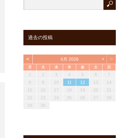
過去の投稿
<
>
6月 2026
▼
月
火
水
木
金
土
日
2
4
6
1
3
5
1
1
2
5
3
6
1
4
6
2
3
6
2
4
2
1
6
4
3
5
1
3
6
2
4
6
2
3
5
1
3
6
3
5
1
7
2
1
4
6
2
2
1
3
6
1
4
7
2
5
7
3
4
7
3
5
1
3
2
7
5
1
4
6
2
4
7
3
5
1
7
3
1
4
6
2
4
7
1
2
3
4
5
6
7
13
10
12
12
10
13
13
10
13
13
10
12
10
13
13
10
12
10
13
11
11
11
11
11
9
7
8
7
8
8
7
9
7
8
9
9
7
9
8
7
8
9
7
9
7
8
10
12
14
13
10
13
14
12
14
10
14
10
12
10
14
12
13
14
10
12
14
10
13
14
11
11
11
11
11
11
11
8
9
8
9
9
8
8
9
8
9
8
9
8
8
9
8
9
10
11
12
13
14
16
18
14
20
15
14
17
19
15
15
14
16
19
14
17
20
15
18
20
16
17
20
16
18
14
16
15
20
18
14
17
19
15
17
20
16
18
14
20
16
14
17
19
15
17
20
17
19
15
21
16
15
18
20
16
16
15
17
20
15
18
21
16
19
21
17
18
21
17
19
15
17
16
21
19
15
18
20
16
18
21
17
19
15
21
17
15
18
20
16
18
21
15
16
17
18
19
20
21
23
25
21
27
22
21
24
26
22
22
21
23
26
21
24
27
22
25
27
23
24
27
23
25
21
23
22
27
25
21
24
26
22
24
27
23
25
21
27
23
21
24
26
22
24
27
24
26
22
28
23
22
25
27
23
23
22
24
27
22
25
28
23
26
28
24
25
28
24
26
22
24
23
28
26
22
25
27
23
25
28
24
26
22
28
24
22
25
27
23
25
28
22
23
24
25
26
27
28
30
28
29
28
31
29
28
30
28
31
29
30
30
28
30
29
28
31
29
30
28
30
28
31
29
31
29
30
29
30
29
29
30
31
31
29
30
29
30
31
29
31
29
30
29
30