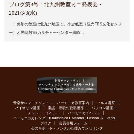
ブログ第3号：北九州教室ミニ発表会・
2021/3/3(水)
一美塾の教室は北九州地区で、小倉教室（読売FBS文化センタ
ー）と黒崎教室(カルチャーセンター黒崎…
音楽サロン・チャント
ハーモニカ教室案内
フルス講座
バイオリン講座
童謡・唱歌の歌唱指導
パソコン講座
チャント・イベント
ハーモニカイベント
ハーモニカカレンダー(Harmonica Calender , Lesson ＆ Event)
ブログ
会員専用フォーム
心のサポート・メンタル心理カウンセリング