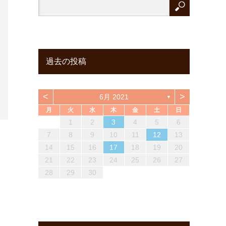
過去の投稿
<
>
6月 2021
▼
月
火
水
木
金
土
日
6
2
4
6
1
3
5
1
1
2
5
3
6
1
4
6
2
3
6
2
4
2
1
6
4
3
5
1
3
6
2
4
6
2
3
1
3
6
7
3
5
1
7
2
1
4
6
2
2
1
3
6
1
4
7
2
5
7
3
4
7
3
5
1
3
2
7
5
1
4
6
2
4
7
3
5
1
7
3
1
4
2
4
7
1
2
3
4
5
6
13
13
10
12
12
10
13
13
10
13
13
10
12
10
13
13
10
10
13
11
11
11
11
11
9
7
8
7
8
8
7
9
7
8
9
9
7
9
8
7
8
9
7
9
7
8
14
10
12
14
13
10
13
14
12
14
10
14
10
12
10
14
12
13
14
10
12
14
10
14
11
11
11
11
11
11
11
8
9
8
9
9
8
8
9
8
9
8
9
8
8
9
7
8
9
10
11
12
13
20
16
18
14
20
15
14
17
19
15
15
14
16
19
14
17
20
15
18
20
16
17
20
16
18
14
16
15
20
18
14
17
19
15
17
20
16
18
14
20
16
14
17
15
17
20
21
17
19
15
21
16
15
18
20
16
16
15
17
20
15
18
21
16
19
21
17
18
21
17
19
15
17
16
21
19
15
18
20
16
18
21
17
19
15
21
17
15
18
16
18
21
14
15
16
17
18
19
20
27
23
25
21
27
22
21
24
26
22
22
21
23
26
21
24
27
22
25
27
23
24
27
23
25
21
23
22
27
25
21
24
26
22
24
27
23
25
21
27
23
21
24
22
24
27
28
24
26
22
28
23
22
25
27
23
23
22
24
27
22
25
28
23
26
28
24
25
28
24
26
22
24
23
28
26
22
25
27
23
25
28
24
26
22
28
24
22
25
23
25
28
21
22
23
24
25
26
27
30
28
29
28
31
29
28
30
28
31
29
30
30
28
30
29
28
31
29
30
28
30
28
31
29
31
29
30
29
30
29
29
30
31
31
29
30
29
30
31
29
31
29
30
28
29
30