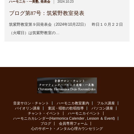
|
ハーモニカ・一美塾
,
発表会
2024.10.23
ブログ第87号：筑紫野教室発表
筑紫野教室第９回発表会（2024年10月22日） 昨日１０月２２日
（火曜日）は筑紫野教室の…
音楽サロン・チャント
ハーモニカ教室案内
フルス講座
バイオリン講座
童謡・唱歌の歌唱指導
パソコン講座
チャント・イベント
ハーモニカイベント
ハーモニカカレンダー(Harmonica Calender , Lesson ＆ Event)
ブログ
会員専用フォーム
心のサポート・メンタル心理カウンセリング