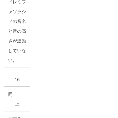
ドレミフ
ァソラシ
ドの音名
と音の高
さが連動
していな
い。
16
同
上