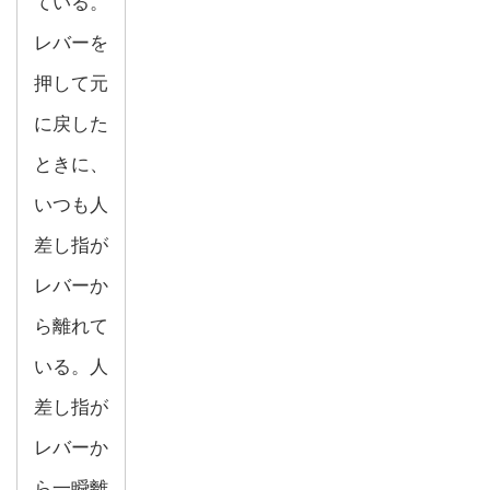
ている。
レバーを
押して元
に戻した
ときに、
いつも人
差し指が
レバーか
ら離れて
いる。人
差し指が
レバーか
ら一瞬離