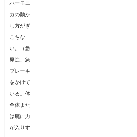
ハーモニ
カの動か
し方がぎ
こちな
い。（急
発進、急
ブレーキ
をかけて
いる。体
全体また
は腕に力
が入りす