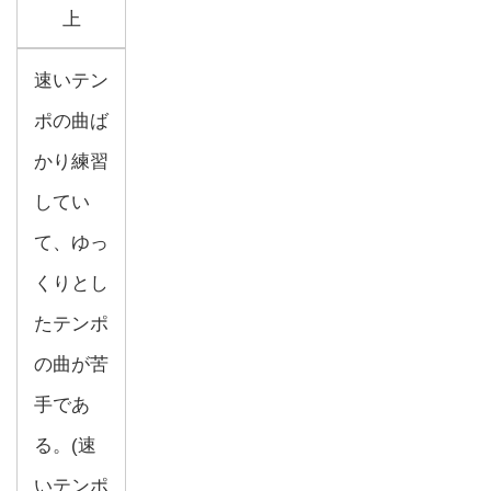
上
速いテン
ポの曲ば
かり練習
してい
て、ゆっ
くりとし
たテンポ
の曲が苦
手であ
る。(速
いテンポ