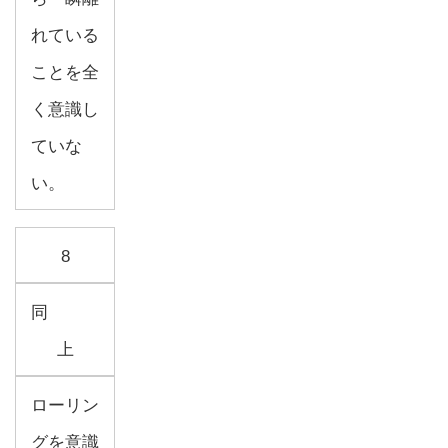
れている
ことを全
く意識し
ていな
い。
8
同
上
ローリン
グを意識