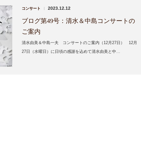
2023.12.12
コンサート
|
ブログ第49号：清水＆中島コンサートの
ご案内
清水由美＆中島一夫 コンサートのご案内（12月27日） 12月
27日（水曜日）に日頃の感謝を込めて清水由美と中…
1
1
1
1
1
1
1
1
1
2
2
1
1
2
2
2
2
1
2
2
1
2
3
1
3
2
2
3
1
3
3
1
3
1
2
3
1
3
2
3
4
2
4
1
3
3
1
4
2
4
1
4
2
4
2
1
3
1
4
2
4
1
3
1
4
5
1
3
5
2
4
1
4
2
5
3
5
1
2
5
3
1
5
3
2
4
2
5
1
3
5
1
2
4
2
5
8
4
6
2
8
3
2
5
7
3
3
2
4
7
2
5
8
3
6
8
4
5
8
6
2
4
3
8
6
2
5
7
3
5
8
4
6
2
8
4
2
5
7
3
5
8
9
5
7
3
9
4
3
6
8
4
4
3
5
8
3
6
9
4
7
9
5
6
9
7
3
5
4
9
7
3
6
8
4
6
9
5
7
3
9
5
3
6
8
4
6
9
10
10
10
10
10
10
10
10
10
6
8
4
5
4
7
9
5
5
4
6
9
4
7
5
8
6
7
8
4
6
5
8
4
7
9
5
7
6
8
4
6
4
7
9
5
7
10
10
10
10
11
11
11
11
11
11
11
11
11
7
9
5
6
5
8
6
6
5
7
5
8
6
9
7
8
9
5
7
6
9
5
8
6
8
7
9
5
7
5
8
6
8
12
10
12
12
10
12
12
10
12
10
12
10
12
12
11
11
11
11
8
6
7
6
9
7
7
6
8
6
9
7
8
9
6
8
7
6
9
7
9
8
6
8
6
9
7
9
15
13
15
10
12
14
10
10
14
12
15
10
13
15
12
15
13
10
15
13
12
14
10
12
15
13
15
12
14
10
12
15
11
11
11
11
11
11
9
9
9
9
9
9
9
9
16
12
14
10
16
10
13
15
10
12
15
10
13
16
14
16
12
13
16
14
10
12
16
14
10
13
15
13
16
12
14
10
16
12
10
13
15
13
16
11
11
11
11
11
11
11
17
13
15
17
12
14
16
12
12
13
16
14
17
12
15
17
13
14
17
15
13
12
17
15
14
16
12
14
17
13
15
17
13
14
16
12
14
17
11
11
11
11
11
11
11
11
18
14
16
12
18
13
12
15
17
13
13
12
14
17
12
15
18
13
16
18
14
15
18
16
12
14
13
18
16
12
15
17
13
15
18
14
16
12
18
14
12
15
17
13
15
18
19
15
17
13
19
14
13
16
18
14
14
13
15
18
13
16
19
14
17
19
15
16
19
17
13
15
14
19
17
13
16
18
14
16
19
15
17
13
19
15
13
16
18
14
16
19
22
18
20
16
22
17
16
19
21
17
17
16
18
21
16
19
22
17
20
22
18
19
22
20
16
18
17
22
20
16
19
21
17
19
22
18
20
16
22
18
16
19
21
17
19
22
23
19
21
17
23
18
17
20
22
18
18
17
19
22
17
20
23
18
21
23
19
20
23
21
17
19
18
23
21
17
20
22
18
20
23
19
21
17
23
19
17
20
22
18
20
23
24
20
22
18
24
19
18
21
23
19
19
18
20
23
18
21
24
19
22
24
20
21
24
22
18
20
19
24
22
18
21
23
19
21
24
20
22
18
24
20
18
21
23
19
21
24
25
21
23
19
25
20
19
22
24
20
20
19
21
24
19
22
25
20
23
25
21
22
25
23
19
21
20
25
23
19
22
24
20
22
25
21
23
19
25
21
19
22
24
20
22
25
26
22
24
20
26
21
20
23
25
21
21
20
22
25
20
23
26
21
24
26
22
23
26
24
20
22
21
26
24
20
23
25
21
23
26
22
24
20
26
22
20
23
25
21
23
26
29
25
27
23
29
24
23
26
28
24
24
23
25
28
23
26
29
24
27
29
25
26
29
27
23
25
24
29
27
23
26
28
24
26
29
25
27
23
29
25
23
26
28
24
26
29
30
26
28
24
30
25
24
27
29
25
25
24
26
29
24
27
30
25
28
30
26
27
30
28
24
26
25
30
28
24
27
29
25
27
30
26
28
24
30
26
24
27
29
25
27
30
27
29
25
31
26
25
28
30
26
26
25
27
30
25
28
31
26
29
27
28
31
29
25
27
26
31
29
25
28
30
26
28
31
27
29
25
27
25
28
30
26
28
31
28
30
26
27
26
29
27
27
26
28
31
26
29
27
30
28
29
30
26
28
27
30
26
29
27
29
28
30
26
28
26
29
27
29
29
27
28
27
30
28
28
27
29
27
30
28
31
29
27
29
28
31
27
30
28
30
29
27
29
27
30
28
30
30
30
31
30
30
30
31
30
31
30
30
31
31
31
31
31
31
31