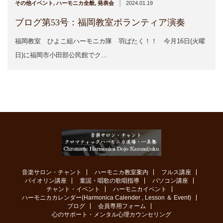
|
その他イベント
,
ハーモニカ全般
,
発表会
2024.01.19
ブログ第53号：福岡教室ボランティア演奏
福岡教室 ひよこ組ハーモニカ隊 羽ばたく！！ 今月16日(火曜
日)に福岡市小田部公民館でク…
音楽サロン・チャント
ハーモニカ教室案内
フルス講座
バイオリン講座
童謡・唱歌の歌唱指導
パソコン講座
チャント・イベント
ハーモニカイベント
ハーモニカカレンダー(Harmonica Calender , Lesson ＆ Event)
ブログ
会員専用フォーム
心のサポート・メンタル心理カウンセリング