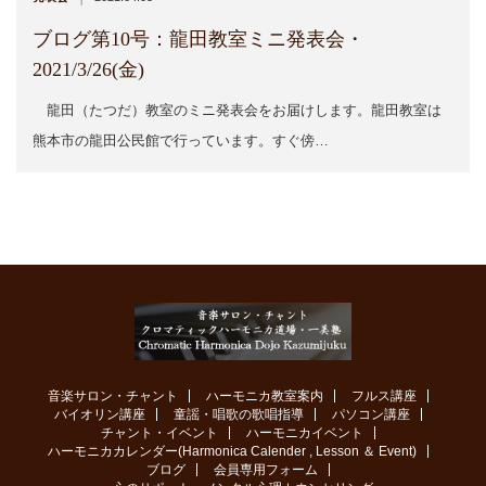
ブログ第10号：龍田教室ミニ発表会・
2021/3/26(金)
龍田（たつだ）教室のミニ発表会をお届けします。龍田教室は
熊本市の龍田公民館で行っています。すぐ傍…
音楽サロン・チャント
ハーモニカ教室案内
フルス講座
バイオリン講座
童謡・唱歌の歌唱指導
パソコン講座
チャント・イベント
ハーモニカイベント
ハーモニカカレンダー(Harmonica Calender , Lesson ＆ Event)
ブログ
会員専用フォーム