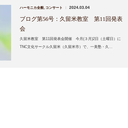
2024.03.04
ハーモニカ全般
,
コンサート
|
ブログ第56号：久留米教室 第11回発表
会
久留米教室 第11回発表会開催 今月(３月)2日（土曜日）に
TNC文化サークル久留米（久留米市）で、一美塾・久…
1
1
1
1
1
1
1
1
1
2
2
1
1
2
2
2
2
1
2
2
1
2
3
1
3
2
2
3
1
3
3
1
3
1
2
3
1
3
2
3
4
2
4
1
3
3
1
4
2
4
1
4
2
4
2
1
3
1
4
2
4
1
3
1
4
5
1
3
5
2
4
1
4
2
5
3
5
2
5
1
3
1
5
3
2
4
2
5
1
3
5
1
2
4
2
5
8
4
6
2
8
3
2
5
7
3
3
2
4
7
2
5
8
3
6
8
5
8
4
6
2
4
3
8
6
2
5
7
3
5
8
4
6
2
8
4
2
5
7
3
5
8
9
5
7
3
9
4
3
6
8
4
4
3
5
8
3
6
9
4
7
9
6
9
5
7
3
5
4
9
7
3
6
8
4
6
9
5
7
3
9
5
3
6
8
4
6
9
10
10
10
10
10
10
10
10
10
6
8
4
5
4
7
9
5
5
4
6
9
4
7
5
8
7
6
8
4
6
5
8
4
7
9
5
7
6
8
4
6
4
7
9
5
7
10
10
10
10
11
11
11
11
11
11
11
11
11
7
9
5
6
5
8
6
6
5
7
5
8
6
9
8
7
9
5
7
6
9
5
8
6
8
7
9
5
7
5
8
6
8
12
10
12
12
10
12
12
10
12
10
12
10
12
12
11
11
11
11
8
6
7
6
9
7
7
6
8
6
9
7
9
8
6
8
7
6
9
7
9
8
6
8
6
9
7
9
15
13
15
10
12
14
10
10
14
12
15
10
13
15
12
15
13
10
15
13
12
14
10
12
15
13
15
12
14
10
12
15
11
11
11
11
11
11
9
9
9
9
9
9
9
9
16
12
14
10
16
10
13
15
10
12
15
10
13
16
14
16
13
16
12
14
10
12
16
14
10
13
15
13
16
12
14
10
16
12
10
13
15
13
16
11
11
11
11
11
11
11
17
13
15
17
12
14
16
12
12
13
16
14
17
12
15
17
14
17
13
15
13
12
17
15
14
16
12
14
17
13
15
17
13
14
16
12
14
17
11
11
11
11
11
11
11
11
18
14
16
12
18
13
12
15
17
13
13
12
14
17
12
15
18
13
16
18
15
18
14
16
12
14
13
18
16
12
15
17
13
15
18
14
16
12
18
14
12
15
17
13
15
18
19
15
17
13
19
14
13
16
18
14
14
13
15
18
13
16
19
14
17
19
16
19
15
17
13
15
14
19
17
13
16
18
14
16
19
15
17
13
19
15
13
16
18
14
16
19
22
18
20
16
22
17
16
19
21
17
17
16
18
21
16
19
22
17
20
22
19
22
18
20
16
18
17
22
20
16
19
21
17
19
22
18
20
16
22
18
16
19
21
17
19
22
23
19
21
17
23
18
17
20
22
18
18
17
19
22
17
20
23
18
21
23
20
23
19
21
17
19
18
23
21
17
20
22
18
20
23
19
21
17
23
19
17
20
22
18
20
23
24
20
22
18
24
19
18
21
23
19
19
18
20
23
18
21
24
19
22
24
21
24
20
22
18
20
19
24
22
18
21
23
19
21
24
20
22
18
24
20
18
21
23
19
21
24
25
21
23
19
25
20
19
22
24
20
20
19
21
24
19
22
25
20
23
25
22
25
21
23
19
21
20
25
23
19
22
24
20
22
25
21
23
19
25
21
19
22
24
20
22
25
26
22
24
20
26
21
20
23
25
21
21
20
22
25
20
23
26
21
24
26
23
26
22
24
20
22
21
26
24
20
23
25
21
23
26
22
24
20
26
22
20
23
25
21
23
26
29
25
27
23
29
24
23
26
28
24
24
23
25
28
23
26
29
24
27
29
26
29
25
27
23
25
24
29
27
23
26
28
24
26
29
25
27
23
29
25
23
26
28
24
26
29
30
26
28
24
30
25
24
27
29
25
25
24
26
29
24
27
30
25
28
30
27
30
26
28
24
26
25
30
28
24
27
29
25
27
30
26
28
24
30
26
24
27
29
25
27
30
27
29
25
31
26
25
28
30
26
26
25
27
30
25
28
31
26
29
28
31
27
29
25
27
26
31
29
25
28
30
26
28
31
27
29
25
27
25
28
30
26
28
31
28
30
26
27
26
29
27
27
26
28
31
26
29
27
30
29
28
30
26
28
27
30
26
29
27
29
28
30
26
28
26
29
27
29
29
27
28
27
30
28
28
27
29
27
30
28
31
29
27
29
28
31
27
30
28
30
29
27
29
27
30
28
30
30
30
31
30
30
30
31
30
31
30
30
31
31
31
31
31
31
31