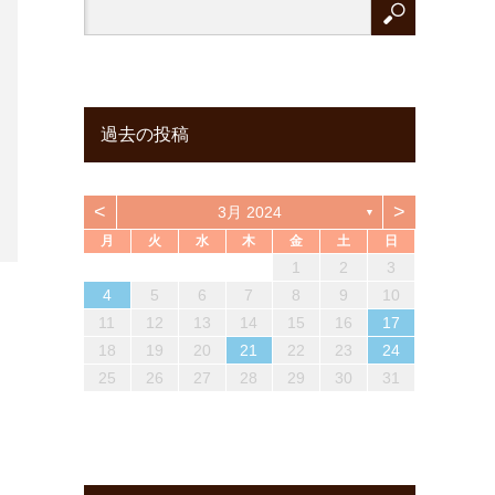
過去の投稿
<
>
3月 2024
▼
月
火
水
木
金
土
日
6
2
4
6
1
3
5
1
1
2
5
3
6
1
4
6
3
6
2
4
2
1
6
4
3
5
1
3
6
2
4
6
2
3
5
1
3
6
7
3
5
1
7
2
1
4
6
2
2
1
3
6
1
4
7
2
5
7
4
7
3
5
1
3
2
7
5
1
4
6
2
4
7
3
5
1
7
3
1
4
6
2
4
7
1
2
3
13
13
10
12
12
10
13
13
10
13
13
10
12
10
13
13
10
12
10
13
11
11
11
11
11
9
7
8
7
8
8
7
9
7
8
9
7
9
8
7
8
9
7
9
7
8
14
10
12
14
13
10
13
14
12
14
14
10
12
10
14
12
13
14
10
12
14
10
13
14
11
11
11
11
11
11
11
8
9
8
9
9
8
8
9
8
9
8
9
8
8
9
4
5
6
7
8
9
10
20
16
18
14
20
15
14
17
19
15
15
14
16
19
14
17
20
15
18
20
17
20
16
18
14
16
15
20
18
14
17
19
15
17
20
16
18
14
20
16
14
17
19
15
17
20
21
17
19
15
21
16
15
18
20
16
16
15
17
20
15
18
21
16
19
21
18
21
17
19
15
17
16
21
19
15
18
20
16
18
21
17
19
15
21
17
15
18
20
16
18
21
11
12
13
14
15
16
17
27
23
25
21
27
22
21
24
26
22
22
21
23
26
21
24
27
22
25
27
24
27
23
25
21
23
22
27
25
21
24
26
22
24
27
23
25
21
27
23
21
24
26
22
24
27
28
24
26
22
28
23
22
25
27
23
23
22
24
27
22
25
28
23
26
28
25
28
24
26
22
24
23
28
26
22
25
27
23
25
28
24
26
22
28
24
22
25
27
23
25
28
18
19
20
21
22
23
24
30
28
29
28
31
29
28
30
28
31
29
30
28
30
29
28
31
29
30
28
30
28
31
29
31
29
30
29
30
29
29
30
31
29
30
29
30
31
29
31
29
30
25
26
27
28
29
30
31