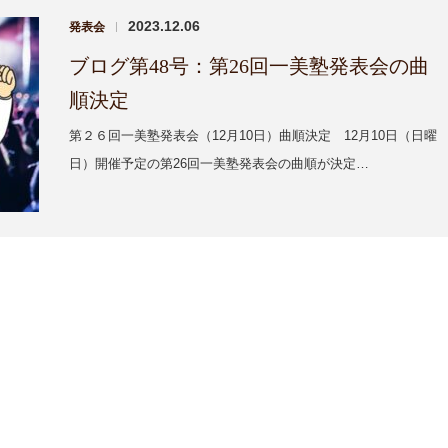
2023.12.06
発表会
|
ブログ第48号：第26回一美塾発表会の曲
順決定
第２６回一美塾発表会（12月10日）曲順決定 12月10日（日曜
日）開催予定の第26回一美塾発表会の曲順が決定…
1
1
1
1
1
1
1
1
1
2
2
1
1
2
2
2
2
1
2
2
1
2
3
1
3
2
2
3
1
3
3
1
3
1
2
3
1
3
2
3
4
2
4
1
3
3
1
4
2
4
1
4
2
4
2
1
3
1
4
2
4
1
3
1
4
5
1
3
5
2
4
1
4
2
5
3
5
1
2
5
3
1
5
3
2
4
2
5
1
3
5
1
2
4
2
5
8
4
6
2
8
3
2
5
7
3
3
2
4
7
2
5
8
3
6
8
4
5
8
6
2
4
3
8
6
2
5
7
3
5
8
4
6
2
8
4
2
5
7
3
5
8
9
5
7
3
9
4
3
6
8
4
4
3
5
8
3
6
9
4
7
9
5
6
9
7
3
5
4
9
7
3
6
8
4
6
9
5
7
3
9
5
3
6
8
4
6
9
10
10
10
10
10
10
10
10
10
6
8
4
5
4
7
9
5
5
4
6
9
4
7
5
8
6
7
8
4
6
5
8
4
7
9
5
7
6
8
4
6
4
7
9
5
7
10
10
10
10
11
11
11
11
11
11
11
11
11
7
9
5
6
5
8
6
6
5
7
5
8
6
9
7
8
9
5
7
6
9
5
8
6
8
7
9
5
7
5
8
6
8
12
10
12
12
10
12
12
10
12
10
12
10
12
12
11
11
11
11
8
6
7
6
9
7
7
6
8
6
9
7
8
9
6
8
7
6
9
7
9
8
6
8
6
9
7
9
15
13
15
10
12
14
10
10
14
12
15
10
13
15
12
15
13
10
15
13
12
14
10
12
15
13
15
12
14
10
12
15
11
11
11
11
11
11
9
9
9
9
9
9
9
9
16
12
14
10
16
10
13
15
10
12
15
10
13
16
14
16
12
13
16
14
10
12
16
14
10
13
15
13
16
12
14
10
16
12
10
13
15
13
16
11
11
11
11
11
11
11
17
13
15
17
12
14
16
12
12
13
16
14
17
12
15
17
13
14
17
15
13
12
17
15
14
16
12
14
17
13
15
17
13
14
16
12
14
17
11
11
11
11
11
11
11
11
18
14
16
12
18
13
12
15
17
13
13
12
14
17
12
15
18
13
16
18
14
15
18
16
12
14
13
18
16
12
15
17
13
15
18
14
16
12
18
14
12
15
17
13
15
18
19
15
17
13
19
14
13
16
18
14
14
13
15
18
13
16
19
14
17
19
15
16
19
17
13
15
14
19
17
13
16
18
14
16
19
15
17
13
19
15
13
16
18
14
16
19
22
18
20
16
22
17
16
19
21
17
17
16
18
21
16
19
22
17
20
22
18
19
22
20
16
18
17
22
20
16
19
21
17
19
22
18
20
16
22
18
16
19
21
17
19
22
23
19
21
17
23
18
17
20
22
18
18
17
19
22
17
20
23
18
21
23
19
20
23
21
17
19
18
23
21
17
20
22
18
20
23
19
21
17
23
19
17
20
22
18
20
23
24
20
22
18
24
19
18
21
23
19
19
18
20
23
18
21
24
19
22
24
20
21
24
22
18
20
19
24
22
18
21
23
19
21
24
20
22
18
24
20
18
21
23
19
21
24
25
21
23
19
25
20
19
22
24
20
20
19
21
24
19
22
25
20
23
25
21
22
25
23
19
21
20
25
23
19
22
24
20
22
25
21
23
19
25
21
19
22
24
20
22
25
26
22
24
20
26
21
20
23
25
21
21
20
22
25
20
23
26
21
24
26
22
23
26
24
20
22
21
26
24
20
23
25
21
23
26
22
24
20
26
22
20
23
25
21
23
26
29
25
27
23
29
24
23
26
28
24
24
23
25
28
23
26
29
24
27
29
25
26
29
27
23
25
24
29
27
23
26
28
24
26
29
25
27
23
29
25
23
26
28
24
26
29
30
26
28
24
30
25
24
27
29
25
25
24
26
29
24
27
30
25
28
30
26
27
30
28
24
26
25
30
28
24
27
29
25
27
30
26
28
24
30
26
24
27
29
25
27
30
27
29
25
31
26
25
28
30
26
26
25
27
30
25
28
31
26
29
27
28
31
29
25
27
26
31
29
25
28
30
26
28
31
27
29
25
27
25
28
30
26
28
31
28
30
26
27
26
29
27
27
26
28
31
26
29
27
30
28
29
30
26
28
27
30
26
29
27
29
28
30
26
28
26
29
27
29
29
27
28
27
30
28
28
27
29
27
30
28
31
29
27
29
28
31
27
30
28
30
29
27
29
27
30
28
30
30
30
31
30
30
30
31
30
31
30
30
31
31
31
31
31
31
31