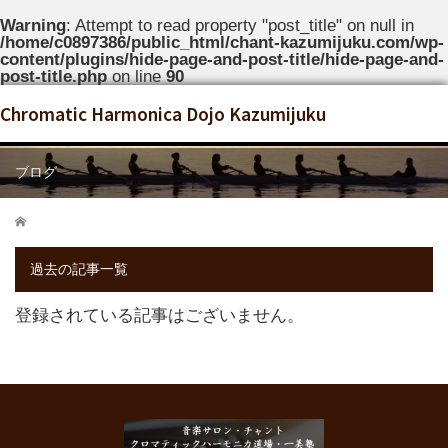
Warning
: Attempt to read property "post_title" on null in
/home/c0897386/public_html/chant-kazumijuku.com/wp-
content/plugins/hide-page-and-post-title/hide-page-and-
post-title.php
on line
90
Chromatic Harmonica Dojo Kazumijuku
ブログ
ホーム
過去の記事一覧
登録されている記事はございません。