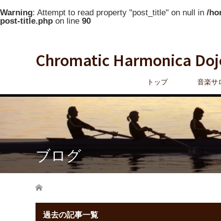
Warning
: Attempt to read property "post_title" on null in
/ho
post-title.php
on line
90
Chromatic Harmonica Doj
トップ
音楽サ
ブログ
ホーム
過去の記事一覧