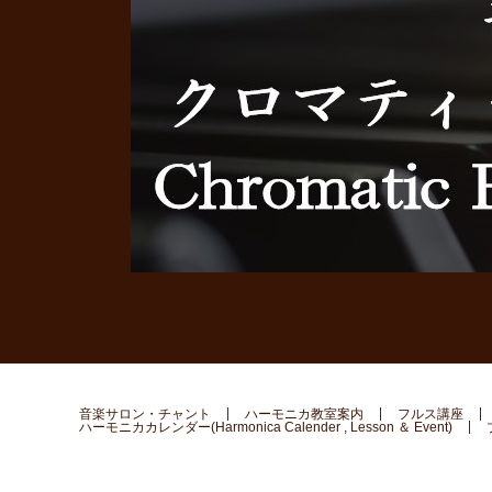
音楽サロン・チャント
ハーモニカ教室案内
フルス講座
ハーモニカカレンダー(Harmonica Calender , Lesson ＆ Event)