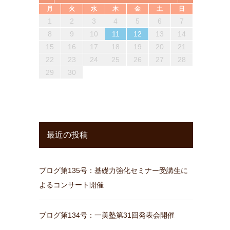
月
火
水
木
金
土
日
2
4
6
1
3
5
1
1
2
5
3
6
1
4
6
2
3
6
2
4
2
1
6
4
3
5
1
3
6
2
4
6
2
3
5
1
3
6
3
5
1
7
2
1
4
6
2
2
1
3
6
1
4
7
2
5
7
3
4
7
3
5
1
3
2
7
5
1
4
6
2
4
7
3
5
1
7
3
1
4
6
2
4
7
1
2
3
4
5
6
7
13
10
12
12
10
13
13
10
13
13
10
12
10
13
13
10
12
10
13
11
11
11
11
11
9
7
8
7
8
8
7
9
7
8
9
9
7
9
8
7
8
9
7
9
7
8
10
12
14
13
10
13
14
12
14
10
14
10
12
10
14
12
13
14
10
12
14
10
13
14
11
11
11
11
11
11
11
8
9
8
9
9
8
8
9
8
9
8
9
8
8
9
8
9
10
11
12
13
14
16
18
14
20
15
14
17
19
15
15
14
16
19
14
17
20
15
18
20
16
17
20
16
18
14
16
15
20
18
14
17
19
15
17
20
16
18
14
20
16
14
17
19
15
17
20
17
19
15
21
16
15
18
20
16
16
15
17
20
15
18
21
16
19
21
17
18
21
17
19
15
17
16
21
19
15
18
20
16
18
21
17
19
15
21
17
15
18
20
16
18
21
15
16
17
18
19
20
21
23
25
21
27
22
21
24
26
22
22
21
23
26
21
24
27
22
25
27
23
24
27
23
25
21
23
22
27
25
21
24
26
22
24
27
23
25
21
27
23
21
24
26
22
24
27
24
26
22
28
23
22
25
27
23
23
22
24
27
22
25
28
23
26
28
24
25
28
24
26
22
24
23
28
26
22
25
27
23
25
28
24
26
22
28
24
22
25
27
23
25
28
22
23
24
25
26
27
28
30
28
29
28
31
29
28
30
28
31
29
30
30
28
30
29
28
31
29
30
28
30
28
31
29
31
29
30
29
30
29
29
30
31
31
29
30
29
30
31
29
31
29
30
29
30
最近の投稿
ブログ第135号：基礎力強化セミナー受講生に
よるコンサート開催
ブログ第134号：一美塾第31回発表会開催