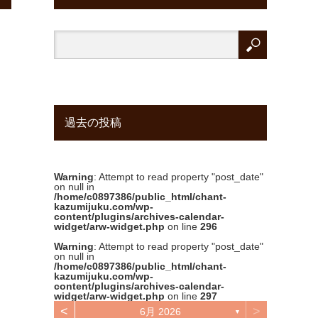
過去の投稿
Warning
: Attempt to read property "post_date"
on null in
/home/c0897386/public_html/chant-
kazumijuku.com/wp-
content/plugins/archives-calendar-
widget/arw-widget.php
on line
296
Warning
: Attempt to read property "post_date"
on null in
/home/c0897386/public_html/chant-
kazumijuku.com/wp-
content/plugins/archives-calendar-
widget/arw-widget.php
on line
297
<
>
6月 2026
▼