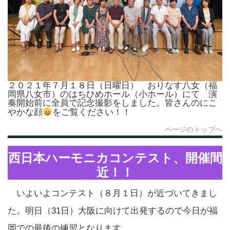
２０２１年７月１８日（日曜日） おりなす八女（福
岡県八女市）のはちひめホール（小ホール）にて 演
奏開始前に全員で記念撮影をしました。皆さんのにこ
やかな顔
をご覧ください！！
ページのトップへ
西日本ハーモニカコンテスト、開催間
近！！
いよいよコンテスト（８月１日）が近づいてきまし
た。明日（31日）大阪に向けて出発するので今日が福
岡での最後の練習となります。