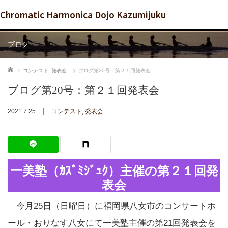
Chromatic Harmonica Dojo Kazumijuku
ブログ
ホーム
コンテスト
,
発表会
ブログ第20号：第２１回発表会
ブログ第20号：第２１回発表会
2021.7.25
コンテスト
,
発表会
一美塾（ｶｽﾞﾐｼﾞｭｸ）主催の第２１回発
表会
今月25日（日曜日）に福岡県八女市のコンサートホ
ール・おりなす八女にて一美塾主催の第21回発表会を