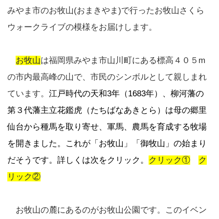
みやま市の
お牧山(おまきやま)
で行ったお牧山さくら
ウォークライブの模様をお届けします。
お牧山
は福岡県みやま市山川町にある標高４０５m
の市内最高峰の山で、市民のシンボルとして親しまれ
ています。
江戸時代の
天和3年（1683年）
、柳河藩の
第３代藩主
立花鑑虎（たちばなあきとら）は母の郷里
仙台から種馬を取り寄せ、軍馬、農馬を育成する牧場
を開きました。
これが
「お牧山」「御牧山」
の始まり
だそうです。詳しくは次をクリック。
クリック①
ク
リック②
お牧山の麓にあるのがお牧山公園です。このイベン