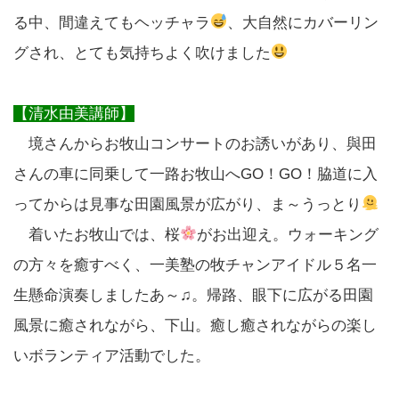
る中、間違えてもヘッチャラ
、大自然にカバーリン
グされ、とても気持ちよく吹けました
【清水由美講師】
境さんからお牧山コンサートのお誘いがあり、與田
さんの車に同乗して一路お牧山へGO！GO！脇道に入
ってからは見事な田園風景が広がり、ま～うっとり
着いたお牧山では、桜
がお出迎え。ウォーキング
の方々を癒すべく、一美塾の牧チャンアイドル５名一
生懸命演奏しましたあ～♫。帰路、眼下に広がる田園
風景に癒されながら、下山。癒し癒されながらの楽し
いボランティア活動でした。