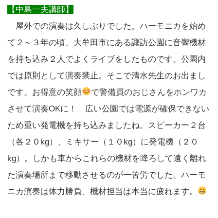
【中島一夫講師】
屋外での演奏は久しぶりでした。ハーモニカを始め
て２～３年の頃、大牟田市にある諏訪公園に音響機材
を持ち込み２人でよくライブをしたものです。公園内
では原則として演奏禁止。そこで清水先生のお出まし
です。お得意の笑顔
で警備員のおじさんをホンワカ
させて演奏OKに！ 広い公園では電源が確保できない
ため重い発電機を持ち込みましたね。スピーカー２台
（各２０kg）、ミキサー（１０kg）に発電機（２０
kg）。しかも車からこれらの機材を降ろして遠く離れ
た演奏場所まで移動させるのが一苦労でした。ハーモ
ニカ演奏は体力勝負、機材担当は本当に疲れます。