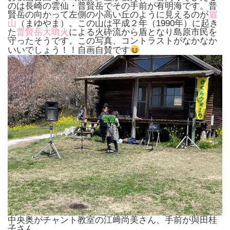
のは長崎の雲仙・普賢岳でその手前が有明海です。普
賢岳の向かって左側の小高い丘のように見えるのが
眉
山
（まゆやま）。この山は平成２年（1990年）に起き
た
普賢岳大噴火
による火砕流から盾となり島原市民を
守ったそうです。この写真、コントラストがなかなか
いいでしょう！！自画自賛です
中央奥がチャント教室の江﨑尚美さん、手前が與田桂
子さん