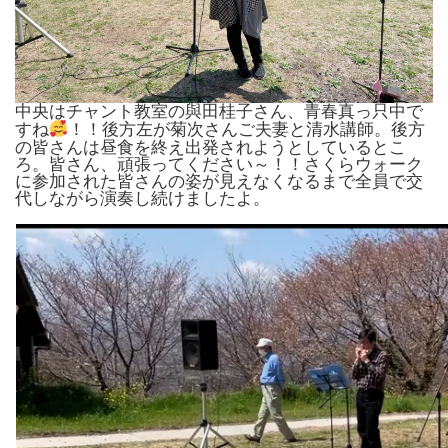
中央はチャント教室の與田桂子さん、青春真っ只中で
すね
！！後方左が菊次さんご夫妻と清水講師。後方
の皆さんは昼食を終え出発されようとしているとこ
ろ。皆さん、頑張ってください～！！さくらウォーク
に参加された皆さんの姿が見えなくなるまで全員で交
代しながら演奏し続けましたよ。