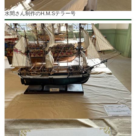
水間さん制作のH.M.Sテラー号