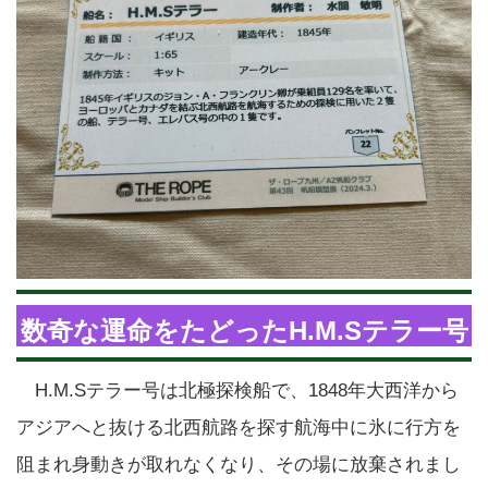
数奇な運命をたどったH.M.Sテラー号
H.M.Sテラー号は北極探検船で、1848年大西洋から
アジアへと抜ける北西航路を探す航海中に氷に行方を
阻まれ身動きが取れなくなり、その場に放棄されまし