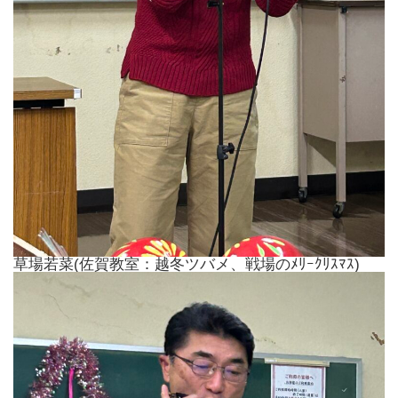
草場若菜(佐賀教室：越冬ツバメ、戦場のﾒﾘｰｸﾘｽﾏｽ)