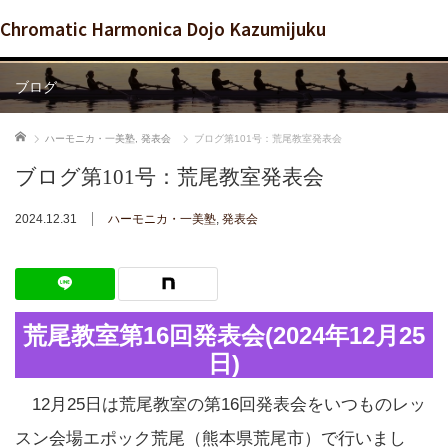
Chromatic Harmonica Dojo Kazumijuku
ブログ
ホーム
ハーモニカ・一美塾
,
発表会
ブログ第101号：荒尾教室発表会
ブログ第101号：荒尾教室発表会
2024.12.31
ハーモニカ・一美塾
,
発表会
荒尾教室第16回発表会(2024年12月25
日)
12月25日は荒尾教室の第16回発表会をいつものレッ
スン会場エポック荒尾（熊本県荒尾市）で行いまし