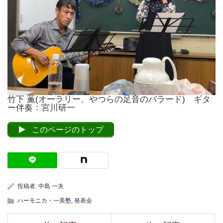
竹下 薫(オーラリー、やつらの足音のバラード) ギタ
ー伴奏：宮川研一
このページのトップ
投稿者:
中島 一夫
ハーモニカ・一美塾
,
発表会