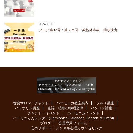
2024.11.15
ブログ第92号：第２８回一美塾発表会 曲順決定
音楽サロン・チャント
ハーモニカ教室案内
フルス講座
バイオリン講座
童謡・唱歌の歌唱指導
パソコン講座
チャント・イベント
ハーモニカイベント
ハーモニカカレンダー(Harmonica Calender , Lesson ＆ Event)
ブログ
会員専用フォーム
心のサポート・メンタル心理カウンセリング