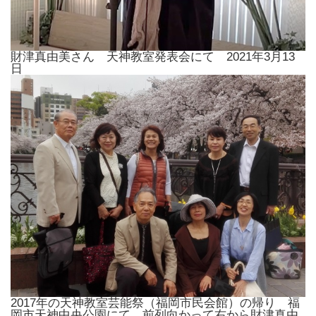
財津真由美さん 天神教室発表会にて 2021年3月13
日
2017年の天神教室芸能祭（福岡市民会館）の帰り 福
岡市天神中央公園にて。前列向かって右から財津真由