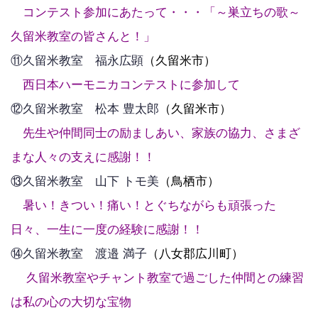
コンテスト参加にあたって・・・「～巣立ちの歌～
久留米教室の皆さんと！」
⑪久留米教室 福永広顕
（久留米市）
西日本ハーモニカコンテストに参加して
⑫久留米教室 松本 豊太郎
（久留米市）
先生や仲間同士の励ましあい、家族の協力、さまざ
まな人々の支えに感謝！！
⑬久留米教室 山下 トモ美
（鳥栖市）
暑い！きつい！痛い！とぐちながらも頑張った
日々、一生に一度の経験に感謝！！
⑭久留米教室 渡邉 満子
（八女郡広川町）
久留米教室やチャント教室で過ごした仲間との練習
は私の心の大切な宝物