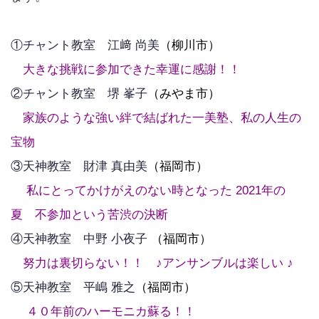
①チャント教室 江﨑 尚美
（柳川市）
大きな挑戦に参加できた幸運に感謝！！
②チャント教室 堺 峯子
（みやま市）
家族のような強い絆で結ばれた一美塾、私の人生の
宝物
③天神教室 財津 真由美
（福岡市）
私にとってかけがえのない時となった 2021年の
夏 不参加という苦渋の決断
④天神教室 中野 小夜子
（福岡市）
努力は裏切らない！！ ♪アンサンブルは楽しい ♪
⑤天神教室 平嶋 雅之
（福岡市）
４０年前のハーモニカ蘇る！！