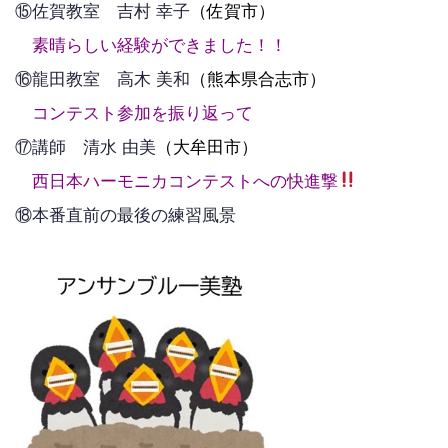
⑮佐賀教室 吉村 幸子
（佐賀市）
素晴らしい経験ができました！！
⑯龍田教室 高木 美和
（熊本県合志市）
コンテスト参加を振り返って
⑰講師 清水 由美
（大牟田市）
西日本ハーモニカコンテストへの快進撃
⑱本番直前の最後の練習風景