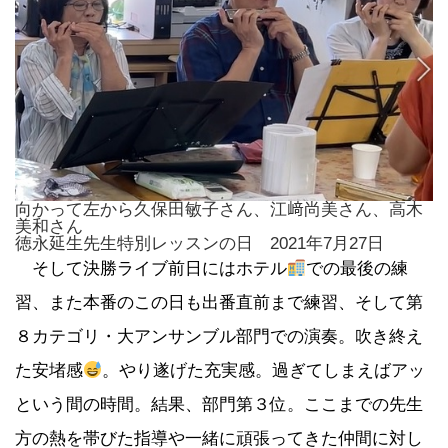
向かって左から久保田敏子さん、江﨑尚美さん、高木
美和さん
徳永延生先生特別レッスンの日 2021年7月27日
そして決勝ライブ前日にはホテル
での最後の練
習、また本番のこの日も出番直前まで練習、そして第
８カテゴリ・大アンサンブル部門での演奏。吹き終え
た安堵感
。やり遂げた充実感。過ぎてしまえばアッ
という間の時間。結果、部門第３位。ここまでの先生
方の熱を帯びた指導や一緒に頑張ってきた仲間に対し