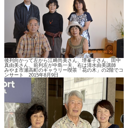
後列向かって左から江﨑尚美さん、堺峯子さん、田中
真由美さん、前列左が中島一夫、右は清水由美講師
みやま市瀬高町のギャラリー喫茶「花の木」の2階でコ
ンサート 2015年8月9日