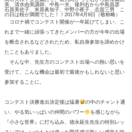
美、清水由美講師、中島一夫、後列右から中島昌彦
石原美佐子、米原眞知子、中野小夜子、志賀三男 こ
の日は桜が満開でした！！2017年4月9日（敬称略）
コロナ禍でコンテスト開催が一年延びてしまい、こ
れまで一緒に頑張ってきたメンバーの方が今年の出場
を断念されるなどされたため、私自身参加を諦めかけ
たこともありました。
そんな中、先生方のコンテスト出場への熱い思いを
受けて、こんな機会は最初で最後かもしれないと思い
参加することに。
コンテスト決勝進出決定後は猛暑
の中のチャント通
い、やる気いっぱいの仲間のパワー
を感じながら
『小さな世界』に打ち込み、徳永延生先生の特別レッ