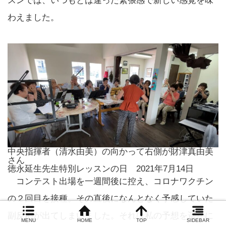
スンでは、いつもとは違った緊張感で新しい感覚を味
わえました。
中央指揮者（清水由美）の向かって右側が財津真由美
さん
徳永延生先生特別レッスンの日 2021年7月14日
コンテスト出場を一週間後に控え、コロナワクチン
の２回目を接種。その直後になんとなく予感していた
副反応が出てしまいました。それは私の予想を遥かに
MENU
HOME
TOP
SIDEBAR