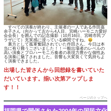
すべての演奏が終わり、主催者の一人である作田嘉
余子さん（向かって左から4人目、宮崎ハーモニカ愛好
会会長）を囲んでの記念撮影（10月16日、宮崎市民プ
ラザにて）充実感に浸っている瞬間ですね。
裏方として孤軍奮闘されていた作田さん、今日は本
当に有り難うございました！！一般出場者のレベルの
高い演奏とプロハーモニカ奏者の表現力豊かな個性あ
る演奏に魅了されました。音響も大変良くて気持ちよ
く演奏できました。
出場した皆さんから回想録を書いていた
だいています。揃い次第アップしま
す！！
ページのトップへ
福岡県で開催された2004年の国民文化