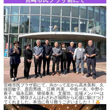
宮崎市民プラザ前にて、向かって左から高木美和、久
保田敏子、原田秀徳、 江﨑 尚美 、中島一夫、中野小
夜子、福永広顕、猪俣泰夫、文屋功。出場メンバーは
８名で、猪俣さんはわざわざ福岡から応援に駆けつけ
てくれました。本当に有り難うございました！！