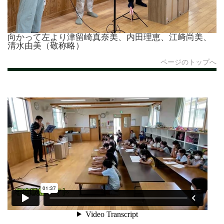
向かって左より津留崎真奈美、内田理恵、江﨑尚美、
清水由美（敬称略）
ページのトップへ